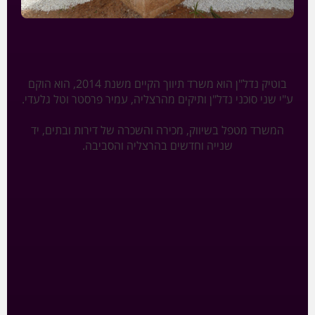
בוטיק נדל"ן הוא משרד תיווך הקיים משנת 2014, הוא הוקם
ע"י שני סוכני נדל"ן ותיקים מהרצליה, עמיר פרסטר וטל גלעדי.
המשרד מטפל בשיווק, מכירה והשכרה של דירות ובתים, יד
שנייה וחדשים בהרצליה והסביבה.
טל גלעדי
טל גלעדי הוא סוכן נדל״ן הרצלייני, נשוי ואב לשלושה.
את דרכו בתחום הנדל״ן התחיל ברשת ארצית גדולה
לפני מספר שנים, לאחר הישגים ותוצאות מרשימות
ברשת פתח את משרד בוטיק נדל״ן בשותפות עם עמיר