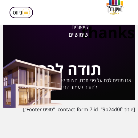
מאמרים
הופעות בטלויזיה
ניווט
אודותינו
thanks
קישורים
שימושיים
תודה לכם
אנו מודים לכם על פנייתכם. הצוות שלנו יצור עמכם קשר בהקדם!
לחזרה לעמוד הבית לחצו
כאן
[contact-form-7 id="9b24d0f" title="טופס Footer"]