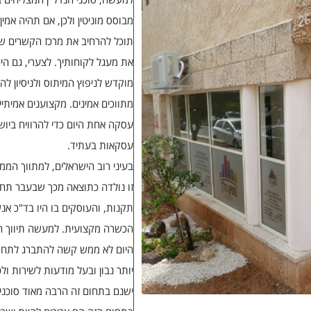
מבוסס מוניטין ולכן, אם תהיה אמי
תוכל להרחיב את מרכז הקשרים ש
את מעגל לקוחותיך. לצערי, גם הי
מוקדש לניפוץ המיתוס ולניסיון ל
מתווכים אמינים. מקצוענים אמיתיים
עסקה אחת היום כדי להרוויח ביושר
עסקאות בעתיד.
בעיני רוב הישראלים, למתווך הממ
זו נולדה כתוצאה מכך שבעבר תחום
תקנות, והעוסקים בו היו בד"כ א
הכשרה מקצועית. למעשה תיווך הי
היום לא ממש קשה להתברג לתחום 
יותר נבון ובעל מודעות לשירות ול
ישנם בתחום זה הרבה מאוד סוכני 