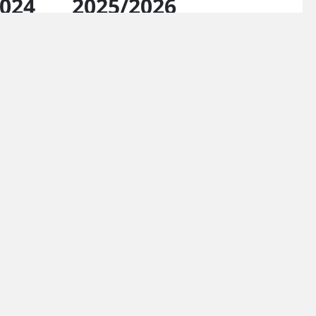
2024
2025/2026
יצירת 
כתובת
אחד העם 23, הרצליה 4638514
טלפון
4004
עמיר פרסטר
66
טל גלעדי
483