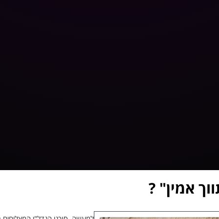
וך אמין" ?
למעשה, סוכני הנדל"ן המצליחים 