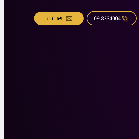
09-8334004
בואו נדבר!