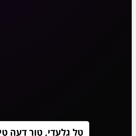
טל גלעדי, טור דעה ט