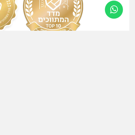
2024
2025/2026
יצירת 
כתובת
אחד העם 23, הרצליה 4638514
טלפון
4004
עמיר פרסטר
66
טל גלעדי
483