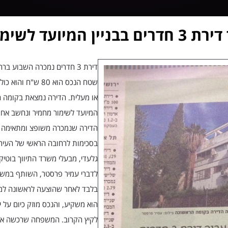
שטח הנכס הוא 80 ש
או מעלית. הדירה נמצאת בקומה ה
המיועד לשימור מחמיר ונחשב אחר
הדירה שנמכרה משופצ ומתאימה למ
בסכימות לרחובה הראשי של העיר,
גלעדי, מבעלי משרד התיווך בוטיק 
לדברי עמיר פרסטר, השותף במשר
הוא משקיע, והנכס מוזק כיום על י
לקיץ הקרוב. המשפחה שרכשה את 