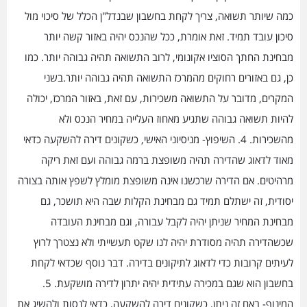
כמה שיותר תשואה, צריך לקחת בחשבון שבנדל"ן הכלל של סיכוי מול
סיכון עובד תמיד. זאת אומרת, ככל שהנכס יהיה באזור קשה יותר
מבחינת החתך הסוציו אקונומי, לרוב התשואה תהיה גבוהה יותר. כמו
כן, גם באזורים רחוקים מהמרכז התשואה תהיה גבוהה יותר.בשני
המקרים, מדובר על התשואה משכירות, עם זאת, באזור המרכז, יכולה
להיות תשואה גבוהה שתגיע מאחוז העלייה במחיר הנכס ולא
מהשכירות. 4. השיפוץ- מניסיוני האישי, כשקונים דירה להשקעה כדאי
מאוד לדאוג שהדירה תהיה משופצת ברמה גבוהה ועם זאת ריקה
מרהיטים. אם הדירה שרכשנו אינה משופצת מומלץ לשפץ אותה בצורה
יסודית, זה ישתלם תמיד גם מבחינת הקלות שבה היא תושכר, גם
מבחינת המחיר שניתן יהיה לקבל עבורה, וגם מבחינת העובדה
שכשהדירה תהיה מסודרת יהיה לנו שקט תעשייתי ולא נצטרך לרוץ
לעיתים קרובות כדי לדאוג לתיקונים בדירה. דבר נוסף שכדאי לקחת
בחשבון הוא שגם במכירה עתידית יהיה יתרון לדירה מושקעת. 5.
המינוף- באם זה ניתן, כשקונים דירה להשקעה, כדאי לנסות ולהשיג את