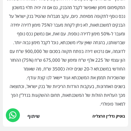
המקסימום מימון שאפשר לקבל מהבנק, גם אם זה יהיה תלוי במשכון
נכס נוסף לתקופה מסוימת. כיום, עקב מגבלות שהטיל בנק ישראל על
הבנקים למשכנתאות, לא ניתן לקחת מעבר ל75% מימון לדירה יחידה
ומעבר ל-50% מימון לדירה נוספת. עם זאת, אם נמשכן נכס נוסף
שברשותנו, בהנחה שאין עליו משכנתא, נוכל לקבל מימון גבוה יותר.
לדוגמה, אם נרכוש דירה בפתח תקווה בסכום של 900,000 ש"ח עם
הון עצמי של 225 אלף ש"ח ומימון של 675,000 ש"ח (75%) ההחזר
החודשי במשכנתא ל-20 שנים יהיה כ3500 ש"ח, מה שאומר
שהשכירות תממן את המשכנתא ועוד יישאר לנו קצת עודף.
בשנים האחרונות, בעקבות הורדות הריביות של בנק ישראל, וכתוצאה
מכך העלויות הזולות של המשכנתאות, תחום ההשקעות בנדל"ן הפך
למאוד פופולרי.
שיתוף
בוטיק נדל״ן הרצליה