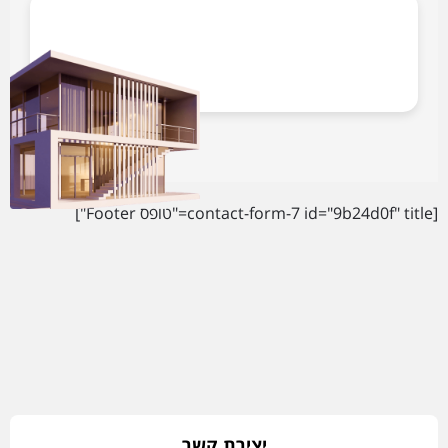
[contact-form-7 id="9b24d0f" title="טופס Footer"]
יצירת קשר