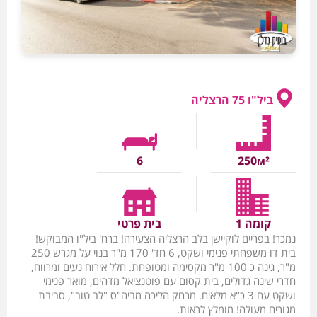
ביל"ו 75 הרצליה
6
250м²
קומה 1
בית פרטי
נמכר! בפריים לוקיישן בלב הרצליה הצעירה! ברח' ביל"ו המבוקש!
בית דו משפחתי פנימי ושקט, 6 חד' 170 מ"ר בנוי על מגרש 250
מ"ר, גינה כ 100 מ"ר מקסימה ומטופחת. חלל אירוח נעים ומרווח,
חדרי שינה גדולים, בית קסום עם פוטנציאל מדהים, מואר פנימי
ושקט עם 3 כ"א מלאים. מרחק הליכה מביה"ס "לב טוב", סביבת
מגורים מעולה! מומלץ לראות.