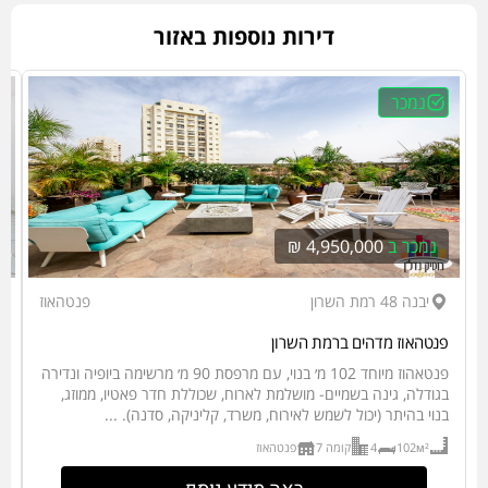
דירות נוספות באזור
נמכר
נמכר ב
4,950,000 ₪
יבנה 48 רמת השרון
פנטהאוז
פנטהאוז מדהים ברמת השרון
יש
פנטאהוז מיוחד 102 מ׳ בנוי, עם מרפסת 90 מ׳ מרשימה ביופיה ונדירה
ב
בגודלה, גינה בשמיים- מושלמת לארוח, שכוללת חדר פאטיו, ממוזג,
בנוי בהיתר (יכול לשמש לאירוח, משרד, קליניקה, סדנה). ...
ג
102м²
4
קומה 7
פנטהאוז