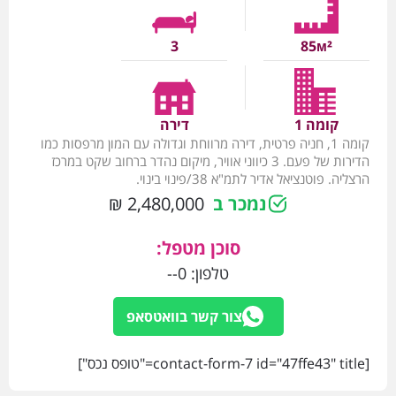
3
85м²
קומה 1
דירה
קומה 1, חניה פרטית, דירה מרווחת וגדולה עם המון מרפסות כמו
הדירות של פעם. 3 כיווני אוויר, מיקום נהדר ברחוב שקט במרכז
הרצליה. פוטנציאל אדיר לתמ"א 38/פינוי בינוי.
נמכר ב
2,480,000 ₪
סוכן מטפל:
טלפון:
0--
צור קשר בוואטסאפ
[contact-form-7 id="47ffe43" title="טופס נכס"]