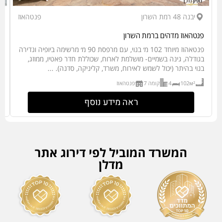
יבנה 48 רמת השרון
פנטהאוז
פנטהאוז מדהים ברמת השרון
יש
פנטאהוז מיוחד 102 מ׳ בנוי, עם מרפסת 90 מ׳ מרשימה ביופיה ונדירה
ב
בגודלה, גינה בשמיים- מושלמת לארוח, שכוללת חדר פאטיו, ממוזג,
בנוי בהיתר (יכול לשמש לאירוח, משרד, קליניקה, סדנה). ...
ג
102м²
4
קומה 7
פנטהאוז
ראה מידע נוסף
המשרד המוביל לפי דירוג אתר
מדלן