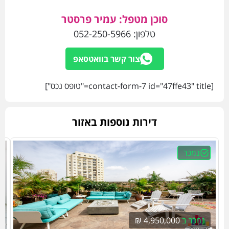
סוכן מטפל: עמיר פרסטר
טלפון:
052-250-5966
צור קשר בוואטסאפ
[contact-form-7 id="47ffe43" title="טופס נכס"]
דירות נוספות באזור
נמכר
נמכר ב
4,950,000 ₪