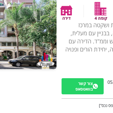
קומה 4
דירה
פצת ושקטה במרכז
 בבניין עם מעלית,
 וממ"ד. הדירה עם
 יחידת הורים ופנויה
05
צור קשר
בוואטסאפ