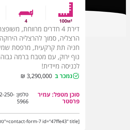
4
100м²
דירת 4 חדרים מרווחת, משו
הרצליה, סמוך להרצליה הירוקה,
חניה תת קרקעית, מרפסת שמש
נוף ירוק, עם מטבח ברמה גבוהה,
לכניסה מיידית!
נמכר ב
3,290,000 ₪
סוכן מטפל: עמיר
טלפון:
2-250-
פרסטר
5966
[contact-form-7 id="47ffe43" title="טופס נכס"]