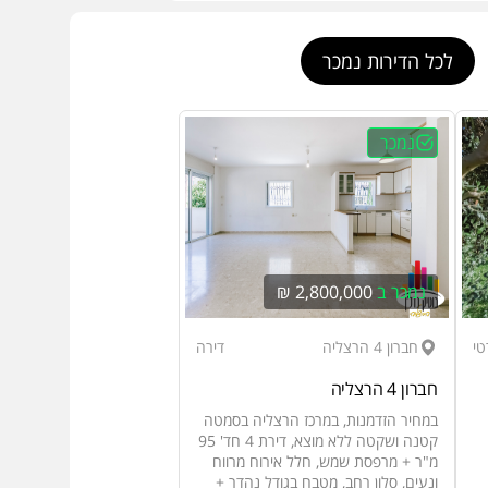
לכל הדירות נמכר
נמכר
נמכר ב
2,800,000 ₪
טי
חברון 4 הרצליה
דירה
חברון 4 הרצליה
במחיר הזדמנות, במרכז הרצליה בסמטה
קטנה ושקטה ללא מוצא, דירת 4 חד' 95
מ"ר + מרפסת שמש, חלל אירוח מרווח
ונעים, סלון רחב, מטבח בגודל נהדר +