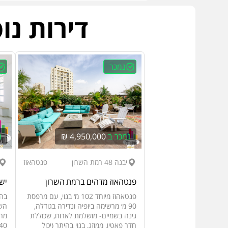
דירות נו
נמכר
נמכר ב
4,950,000 ₪
נ
יבנה 48 רמת השרון
פנטהאוז
פנטהאוז מדהים ברמת השרון
ישרא
פנטאהוז מיוחד 102 מ׳ בנוי, עם מרפסת
בהר
90 מ׳ מרשימה ביופיה ונדירה בגודלה,
גינה בשמיים- מושלמת לארוח, שכוללת
חדר פאטיו, ממוזג, בנוי בהיתר (יכול