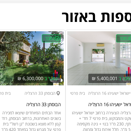
ספות באזור
נמכר
נמכר
מכר ב
5,400,001 ₪
נמכר ב
6,300,000 ₪
ישראל ישעיהו 16 הרצליה
בית פרטי
הבוסתן 33 הרצליה
בית פר
ל ישעיהו 16 הרצליה
הבוסתן 33 הרצליה
צליה הצעירה ברחוב ישראל ישעיהו
אחד הבתים המיוחדים שיצאו למכירה
השקט והמבוקש, בית פרטי 7 חד' +
בשנים האחרונות, ברחוב הבוסתן, רח'
מרתף, 230 מ"ר בנוי + גינה מקסימה
קטן ללא מוצא בשכונת "גן רשל" בית
140 מ"ר, חלל אירוח גדול ומרווח,
פרטי על מגרש גדול במיוחד 420 מ"ר