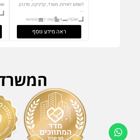
לשמש לאירוח, משרד, קליניקה, סדנה).
אופ
...
102м²
4
קומה 7
פנטהאוז
ראה מידע נוסף
המשרד ה