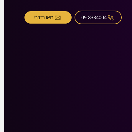
09-8334004
בואו נדבר!