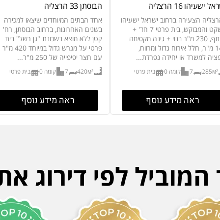
ל ישעיהו 16 הרצליה
הבוסתן 33 הרצליה
צליה הצעירה ברחוב ישראל ישעיהו
אחד הבתים המיוחדים שיצאו למכירה
השקט והמבוקש, בית פרטי 7 חד' +
בשנים האחרונות, ברחוב הבוסתן, רח'
מרתף, 230 מ"ר בנוי + גינה מקסימה
קטן ללא מוצא בשכונת "גן רשל" בית
140 מ"ר, חלל אירוח גדול ומרווח,
פרטי על מגרש גדול במיוחד 420 מ"ר
ציה למשרד או יחידה נפרדת...
עם חצר יפיפייה של 250 מ"ר...
285м²
7
קומה 0
בית פרטי
420м²
7
קומה 0
בית פרטי
ראה מידע נוסף
ראה מידע נוסף
מוביל לפי דירוג את