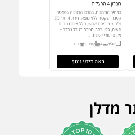
חברון 4 הרצליה
במחיר הזדמנות, במרכז הרצליה בסמטה
קטנה ושקטה ללא מוצא, דירת 4 חד' 95
מ"ר + מרפסת שמש, חלל אירוח מרווח
ונעים, סלון רחב, מטבח בגודל נהדר +
מקום יעודי לפינת...
95м²
4
קומה 1
דירה
ראה מידע נוסף
ר מדלן