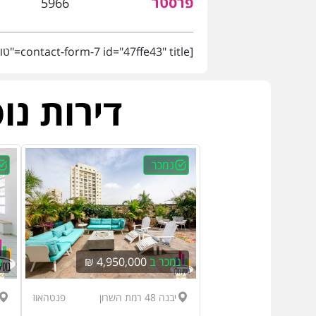
פרסטר
5966
[contact-form-7 id="47ffe43" title="טופס נכס"]
דירות נו
נמכר
נמכר ב
4,950,000 ₪
נ
יבנה 48 רמת השרון
פנטהאוז