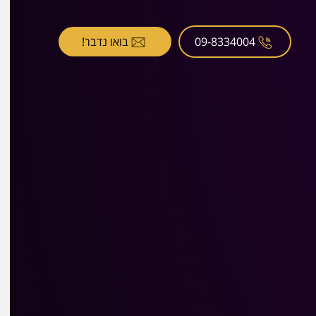
09-8334004
בואו נדבר!