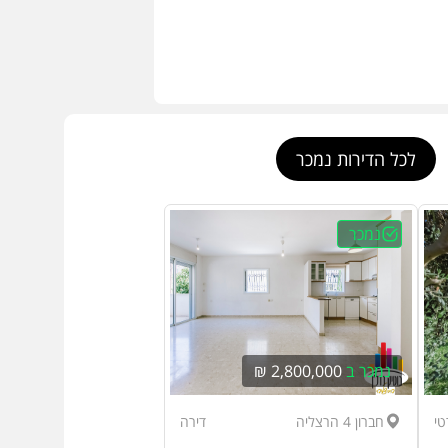
לכל הדירות נמכר
נמכר
נמכר ב
2,800,000 ₪
טי
חברון 4 הרצליה
דירה