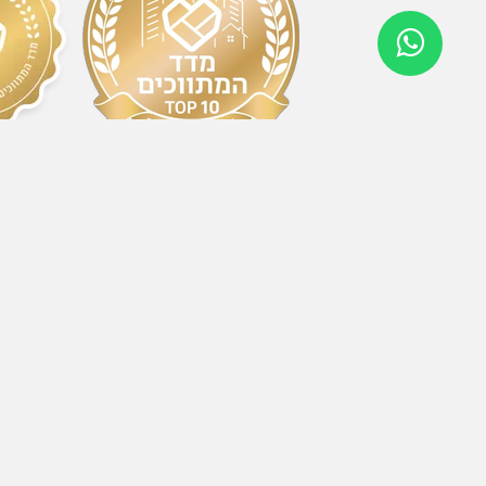
2024
2025/2026
יצירת ק
כתובת
אחד העם 23, הרצליה 4638514
טלפון
334004
עמיר פרסטר
5966
טל גלעדי
34483