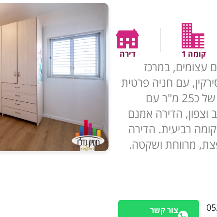
קומה 1
דירה
לים עצומים, במרכז
רקין, עם חניה פרטית
תת קרקעית, מחסן ענק בשטח של כ25 מ"ר עם
רב וצפון, הדירה אמנם
ומה רביעית. הדירה
פצת, מרווחת ושקטה.
05
צור קשר