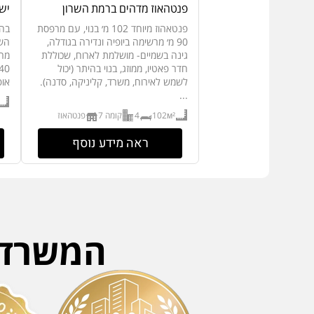
פנטהאוז מדהים ברמת השרון
ישרא
פנטאהוז מיוחד 102 מ׳ בנוי, עם מרפסת
בהר
90 מ׳ מרשימה ביופיה ונדירה בגודלה,
גינה בשמיים- מושלמת לארוח, שכוללת
חדר פאטיו, ממוזג, בנוי בהיתר (יכול
לשמש לאירוח, משרד, קליניקה, סדנה).
אופ
...
102м²
4
קומה 7
פנטהאוז
ראה מידע נוסף
המשרד ה