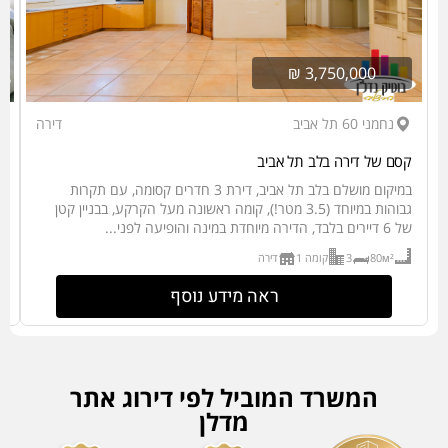
3,750,000 ₪
נחמני 60 תל אביב
דירה
קסם של דירה בלב תל אביב
צמ
במיקום מושלם בלב תל אביב, דירת 3 חדרים קסומה, עם תקרות
גבוהות במיוחד (3.5 מטר!), קומה ראשונה מעל הקרקע, בבניין קטן
של 6 דיירים בלבד, הדירה מיוחדת במינה והופיעה לפני...
ח
80м²
3
קומה 1
דירה
ראה מידע נוסף
המשרד המוביל לפי דירוג אתר
מדלן