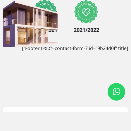
2020/2021
2021/2022
[contact-form-7 id="9b24d0f" title="טופס Footer"]
יצירת קשר
כתובת
אחד העם 23, הרצליה 4638514
טלפון
09-8334004