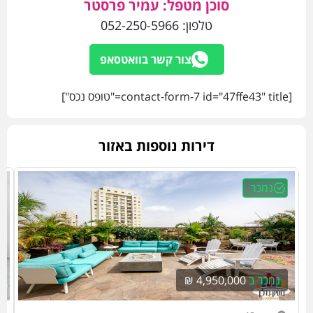
סוכן מטפל: עמיר פרסטר
טלפון:
052-250-5966
צור קשר בוואטסאפ
[contact-form-7 id="47ffe43" title="טופס נכס"]
דירות נוספות באזור
נמכר
נמכר ב
4,950,000 ₪