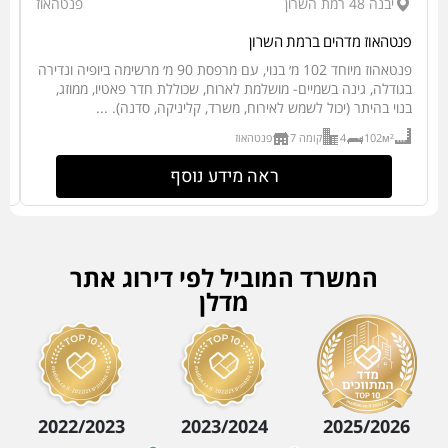
יבנה 48 רמת השרון
פנטהאוז
פנטהאוז מדהים ברמת השרון
יש
פנטאהוז מיוחד 102 מ׳ בנוי, עם מרפסת 90 מ׳ מרשימה ביופיה ונדירה
ב
בגודלה, גינה בשמיים- מושלמת לארוח, שכוללת חדר פאטיו, ממוזג,
בנוי בהיתר (יכול לשמש לאירוח, משרד, קליניקה, סדנה). ...
ג
102м²
4
קומה 7
פנטהאוז
ראה מידע נוסף
המשרד המוביל לפי דירוג אתר
מדלן
2022/2023
2023/2024
2025/2026