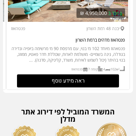
נמכר ב
4,950,000 ₪
יבנה 48 רמת השרון
פנטהאוז
פנטהאוז מדהים ברמת השרון
יש
פנטאהוז מיוחד 102 מ׳ בנוי, עם מרפסת 90 מ׳ מרשימה ביופיה ונדירה
ב
בגודלה, גינה בשמיים- מושלמת לארוח, שכוללת חדר פאטיו, ממוזג,
בנוי בהיתר (יכול לשמש לאירוח, משרד, קליניקה, סדנה). ...
ג
102м²
4
קומה 7
פנטהאוז
ראה מידע נוסף
המשרד המוביל לפי דירוג אתר
מדלן