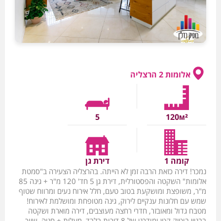
אלומות 2 הרצליה
5
120м²
קומה 1
דירת גן
נמכר! דירה כזאת הרבה זמן לא הייתה. בהרצליה הצעירה ב"סמטת
אלומות" השקטה והפסטורלית, דירת גן 5 חד' 120 מ"ר + גינה 85
מ"ר, משופצת ומושקעת בטוב טעם, חלל אירוח נעים ומרווח שטוף
שמש עם חלונות ענקיים לירוק, גינה מטופחת ומושלמת לאירוח!
מטבח גדול ומאובזר, חדרי רחצה מעוצבים, דירה מוארת ושקטה
בבניין בוטיק קטן ומודרני של 8 דירות בלבד, מעלית + חניה. שיוך