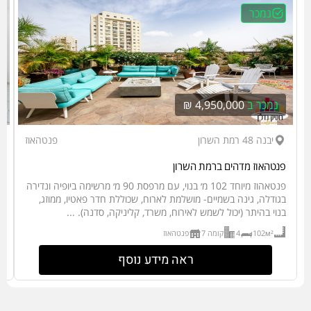
נמכר
נמכר ב
4,950,000 ₪
יבנה 48 רמת השרון
פנטהאוז
פנטהאוז מדהים ברמת השרון
יש
פנטאהוז מיוחד 102 מ׳ בנוי, עם מרפסת 90 מ׳ מרשימה ביופיה ונדירה
ב
בגודלה, גינה בשמיים- מושלמת לארוח, שכוללת חדר פאטיו, ממוזג,
בנוי בהיתר (יכול לשמש לאירוח, משרד, קליניקה, סדנה). ...
ג
102м²
4
קומה 7
פנטהאוז
ראה מידע נוסף