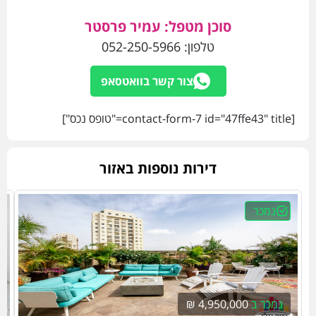
סוכן מטפל: עמיר פרסטר
טלפון:
052-250-5966
צור קשר בוואטסאפ
[contact-form-7 id="47ffe43" title="טופס נכס"]
דירות נוספות באזור
נמכר
נמכר ב
4,950,000 ₪