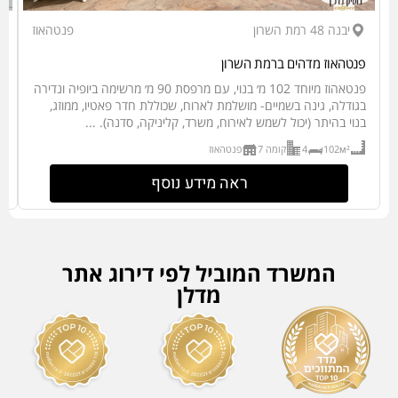
יבנה 48 רמת השרון
פנטהאוז
פנטהאוז מדהים ברמת השרון
יש
פנטאהוז מיוחד 102 מ׳ בנוי, עם מרפסת 90 מ׳ מרשימה ביופיה ונדירה
ב
בגודלה, גינה בשמיים- מושלמת לארוח, שכוללת חדר פאטיו, ממוזג,
בנוי בהיתר (יכול לשמש לאירוח, משרד, קליניקה, סדנה). ...
ג
102м²
4
קומה 7
פנטהאוז
ראה מידע נוסף
המשרד המוביל לפי דירוג אתר
מדלן