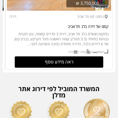
3,750,000 ₪
נחמני 60 תל אביב
דירה
קסם של דירה בלב תל אביב
צמ
במיקום מושלם בלב תל אביב, דירת 3 חדרים קסומה, עם תקרות
גבוהות במיוחד (3.5 מטר!), קומה ראשונה מעל הקרקע, בבניין קטן
של 6 דיירים בלבד, הדירה מיוחדת במינה והופיעה לפני...
ח
80м²
3
קומה 1
דירה
ראה מידע נוסף
המשרד המוביל לפי דירוג אתר
מדלן