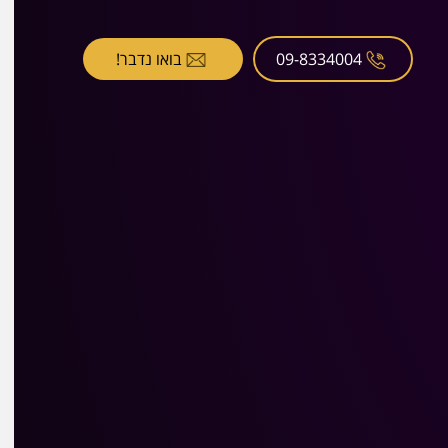
09-8334004
בואו נדבר!