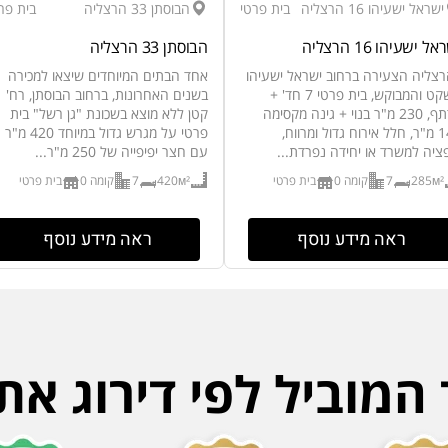
ישראל ישעיהו 16 הרצליה
בית פרטי
הבוסתן 33 הרצליה
בית פר
ל ישעיהו 16 הרצליה
הבוסתן 33 הרצליה
צליה הצעירה ברחוב ישראל ישעיהו
אחד הבתים המיוחדים שיצאו למכירה
השקט והמבוקש, בית פרטי 7 חד' +
בשנים האחרונות, ברחוב הבוסתן, רח'
מרתף, 230 מ"ר בנוי + גינה מקסימה
קטן ללא מוצא בשכונת "גן רשל" בית
140 מ"ר, חלל אירוח גדול ומרווח,
פרטי על מגרש גדול במיוחד 420 מ"ר
ציה למשרד או יחידה נפרדת...
עם חצר יפיפייה של 250 מ"ר...
285м²
7
קומה 0
בית פרטי
420м²
7
קומה 0
בית פרטי
ראה מידע נוסף
ראה מידע נוסף
מוביל לפי דירוג את