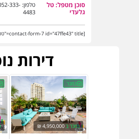
סוכן מטפל: טל
טלפון:
052-333-
גלעדי
4483
[contact-form-7 id="47ffe43" title="טופס נכס"]
דירות נו
נמכר
נמכר ב
4,950,000 ₪
נ