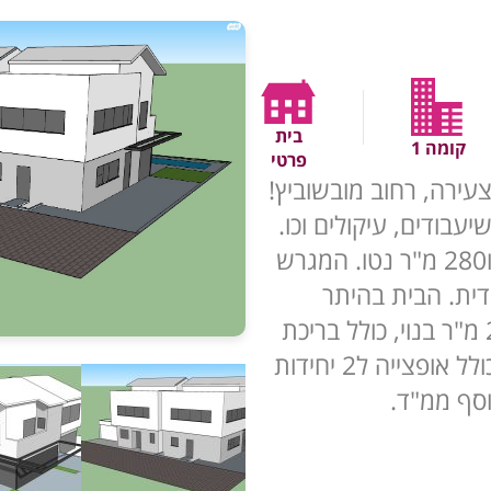
בית
קומה 1
פרטי
עירה, רחוב מובשוביץ!
בודים, עיקולים וכו.
המגרש בשטח 333 מ"ר ברוטו ו280 מ"ר נטו. המגרש
דית. הבית בהיתר
מנצל את כל זכויות הבנייה, 281 מ"ר בנוי, כולל בריכת
שחייה במידות 9 על 2.5 מטר, כולל אופצייה ל2 יחידות