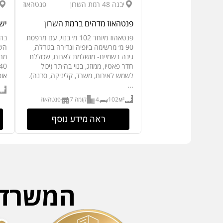
יבנה 48 רמת השרון
פנטהאוז
פנטהאוז מדהים ברמת השרון
ישרא
פנטאהוז מיוחד 102 מ׳ בנוי, עם מרפסת
בהר
90 מ׳ מרשימה ביופיה ונדירה בגודלה,
גינה בשמיים- מושלמת לארוח, שכוללת
חדר פאטיו, ממוזג, בנוי בהיתר (יכול
לשמש לאירוח, משרד, קליניקה, סדנה).
אופ
...
102м²
4
קומה 7
פנטהאוז
ראה מידע נוסף
המשרד ה