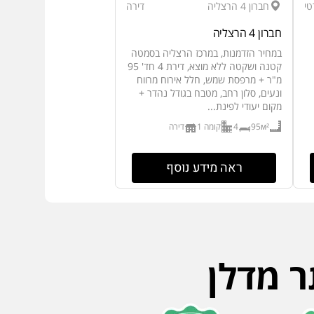
טי
חברון 4 הרצליה
דירה
חברון 4 הרצליה
במחיר הזדמנות, במרכז הרצליה בסמטה
קטנה ושקטה ללא מוצא, דירת 4 חד' 95
מ"ר + מרפסת שמש, חלל אירוח מרווח
ונעים, סלון רחב, מטבח בגודל נהדר +
מקום יעודי לפינת...
95м²
4
קומה 1
דירה
ראה מידע נוסף
ר מדלן